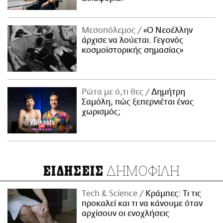
Μεσοπόλεμος
«Ο Νεοέλλην
άρχισε να λούεται. Γεγονός
κοσμοϊστορικής σημασίας»
Ρώτα με ό,τι θες
Δημήτρη
Σαμόλη, πώς ξεπερνιέται ένας
χωρισμός;
ΔΗΜΟΦΙΛΗ
ΕΙΔΗΣΕΙΣ
Τech & Science
Κράμπες: Τι τις
προκαλεί και τι να κάνουμε όταν
αρχίσουν οι ενοχλήσεις