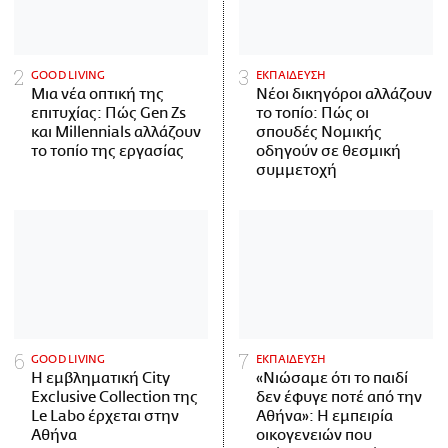
GOOD LIVING
ΕΚΠΑΙΔΕΥΣΗ
Μια νέα οπτική της
Νέοι δικηγόροι αλλάζουν
επιτυχίας: Πώς Gen Zs
το τοπίο: Πώς οι
και Millennials αλλάζουν
σπουδές Νομικής
το τοπίο της εργασίας
οδηγούν σε θεσμική
συμμετοχή
GOOD LIVING
ΕΚΠΑΙΔΕΥΣΗ
Η εμβληματική City
«Νιώσαμε ότι το παιδί
Exclusive Collection της
δεν έφυγε ποτέ από την
Le Labo έρχεται στην
Αθήνα»: Η εμπειρία
Αθήνα
οικογενειών που