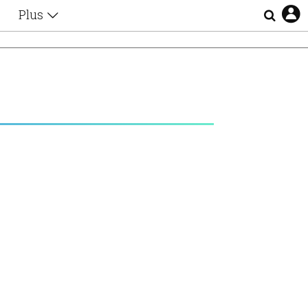
Plus
Θέματα
Συνεντεύξεις
Videos
τα
Αφιερώματα
Ζώδια
Εξομολογήσεις
Blogs
η
Οι Αθηναίοι
Απώλειες
Lgbtqi+
Επιλογές