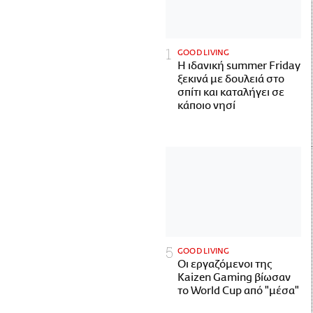
GOOD LIVING
Η ιδανική summer Friday
ξεκινά με δουλειά στο
σπίτι και καταλήγει σε
κάποιο νησί
GOOD LIVING
Οι εργαζόμενοι της
Kaizen Gaming βίωσαν
το World Cup από "μέσα"