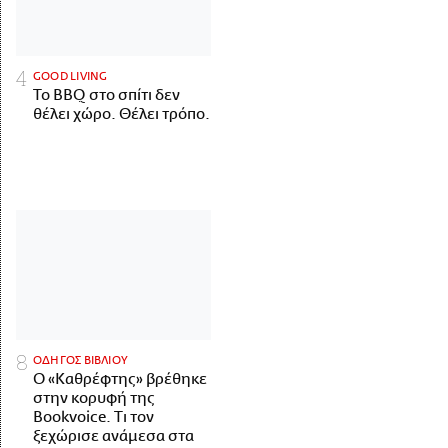
GOOD LIVING
Το BBQ στο σπίτι δεν
θέλει χώρο. Θέλει τρόπο.
ΟΔΗΓΟΣ ΒΙΒΛΙΟΥ
Ο «Καθρέφτης» βρέθηκε
στην κορυφή της
Bookvoice. Τι τον
ξεχώρισε ανάμεσα στα