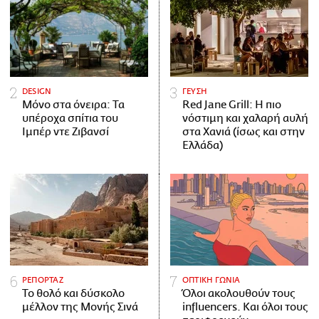
DESIGN
ΓΕΥΣΗ
Μόνο στα όνειρα: Τα
Red Jane Grill: Η πιο
υπέροχα σπίτια του
νόστιμη και χαλαρή αυλή
Ιμπέρ ντε Ζιβανσί
στα Χανιά (ίσως και στην
Ελλάδα)
ΡΕΠΟΡΤΑΖ
ΟΠΤΙΚΗ ΓΩΝΙΑ
Το θολό και δύσκολο
Όλοι ακολουθούν τους
μέλλον της Μονής Σινά
influencers. Και όλοι τους