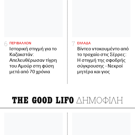
ΠΕΡΙΒΑΛΛΟΝ
ΕΛΛΑΔΑ
Ιστορική στιγμή για το
Βίντεο ντοκουμέντο από
Καζακστάν:
το τροχαίο στις Σέρρες:
Απελευθέρωσαν τίγρη
Η στιγμή της σφοδρής
του Αμούρ στη φύση
σύγκρουσης - Νεκροί
μετά από 70 χρόνια
μητέρα και γιος
ΔΗΜΟΦΙΛΗ
THE GOOD LIFO