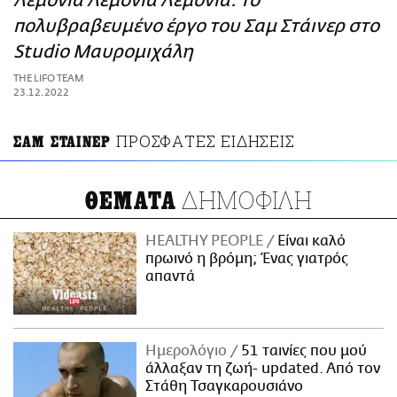
Λεμόνια Λεμόνια Λεμόνια: Το
ΑΜΠΑ
πολυβραβευμένο έργο του Σαμ Στάινερ στο
PRINT
Studio Μαυρομιχάλη
THE LIFO TEAM
23.12.2022
ΠΡΟΣΦΑΤΕΣ ΕΙΔΗΣΕΙΣ
ΣΑΜ ΣΤΑΙΝΕΡ
ΔΗΜΟΦΙΛΗ
ΘΕΜΑΤΑ
HEALTHY PEOPLE
Είναι καλό
πρωινό η βρόμη; Ένας γιατρός
απαντά
Ημερολόγιο
51 ταινίες που μού
άλλαξαν τη ζωή- updated. Aπό τον
Στάθη Τσαγκαρουσιάνο