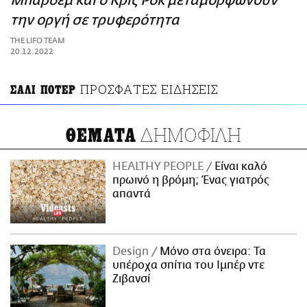
Μπαρδέμ και ο Κρις Ροκ μεταμορφώνουν
ΑΜΠΑ
την οργή σε τρυφερότητα
PRINT
THE LIFO TEAM
20.12.2022
ΠΡΟΣΦΑΤΕΣ ΕΙΔΗΣΕΙΣ
ΣΑΛΙ ΠΟΤΕΡ
ΔΗΜΟΦΙΛΗ
ΘΕΜΑΤΑ
HEALTHY PEOPLE
Είναι καλό
πρωινό η βρόμη; Ένας γιατρός
απαντά
Design
Μόνο στα όνειρα: Τα
υπέροχα σπίτια του Ιμπέρ ντε
Ζιβανσί