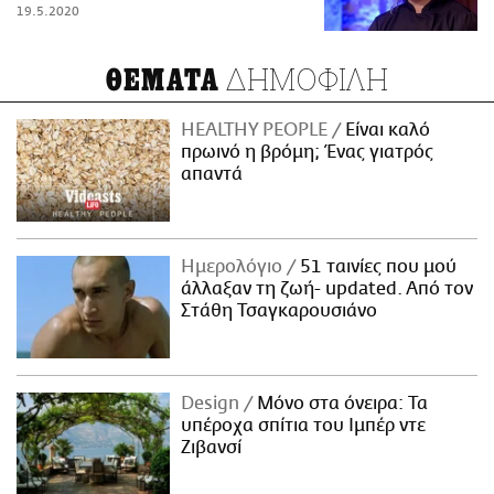
19.5.2020
ΔΗΜΟΦΙΛΗ
ΘΕΜΑΤΑ
HEALTHY PEOPLE
Είναι καλό
πρωινό η βρόμη; Ένας γιατρός
απαντά
Ημερολόγιο
51 ταινίες που μού
άλλαξαν τη ζωή- updated. Aπό τον
Στάθη Τσαγκαρουσιάνο
Design
Μόνο στα όνειρα: Τα
υπέροχα σπίτια του Ιμπέρ ντε
Ζιβανσί