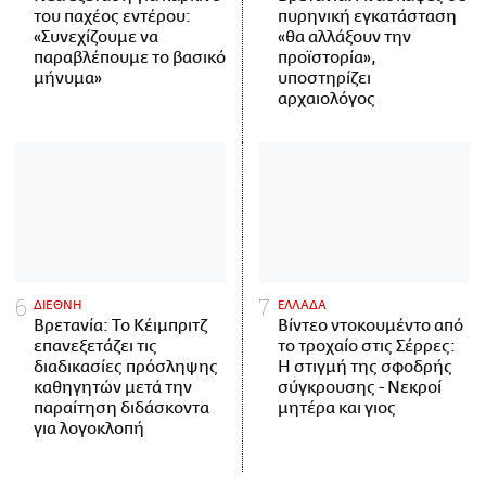
του παχέος εντέρου:
πυρηνική εγκατάσταση
«Συνεχίζουμε να
«θα αλλάξουν την
παραβλέπουμε το βασικό
προϊστορία»,
μήνυμα»
υποστηρίζει
αρχαιολόγος
ΔΙΕΘΝΗ
ΕΛΛΑΔΑ
Βρετανία: Το Κέιμπριτζ
Βίντεο ντοκουμέντο από
επανεξετάζει τις
το τροχαίο στις Σέρρες:
διαδικασίες πρόσληψης
Η στιγμή της σφοδρής
καθηγητών μετά την
σύγκρουσης - Νεκροί
παραίτηση διδάσκοντα
μητέρα και γιος
για λογοκλοπή