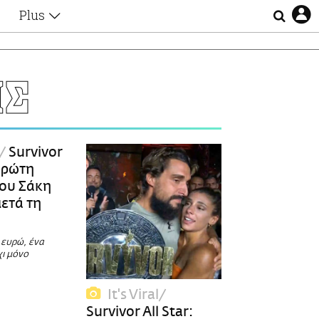
Plus
Θέματα
Συνεντεύξεις
Videos
ΗΣ
τα
Αφιερώματα
Ζώδια
Εξομολογήσεις
Blogs
η
Survivor
Οι Αθηναίοι
 πρώτη
Απώλειες
ου Σάκη
Lgbtqi+
ετά τη
Επιλογές
 ευρώ, ένα
χι μόνο
It's Viral
Survivor All Star: