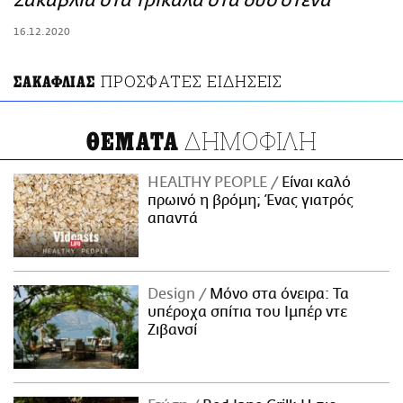
Σακαβλιά στα Τρίκαλα στα δυό στενά
ΑΜΠΑ
16.12.2020
PRINT
ΠΡΟΣΦΑΤΕΣ ΕΙΔΗΣΕΙΣ
ΣΑΚΑΦΛΙΑΣ
ΔΗΜΟΦΙΛΗ
ΘΕΜΑΤΑ
HEALTHY PEOPLE
Είναι καλό
πρωινό η βρόμη; Ένας γιατρός
απαντά
Design
Μόνο στα όνειρα: Τα
υπέροχα σπίτια του Ιμπέρ ντε
Ζιβανσί