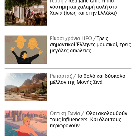
Γεύση
Red Jane Grill: Η πιο
νόστιμη και χαλαρή αυλή στα
Χανιά (ίσως και στην Ελλάδα)
Είκοσι χρόνια LIFO
Tρεις
σημαντικοί Έλληνες μουσικοί, τρεις
μεγάλες απώλειες
Ρεπορτάζ
Το θολό και δύσκολο
μέλλον της Μονής Σινά
Οπτική Γωνία
Όλοι ακολουθούν
τους influencers. Και όλοι τους
περιφρονούν.