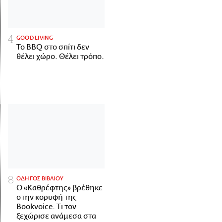
GOOD LIVING
Το BBQ στο σπίτι δεν
θέλει χώρο. Θέλει τρόπο.
ΟΔΗΓΟΣ ΒΙΒΛΙΟΥ
Ο «Καθρέφτης» βρέθηκε
στην κορυφή της
Bookvoice. Τι τον
ξεχώρισε ανάμεσα στα