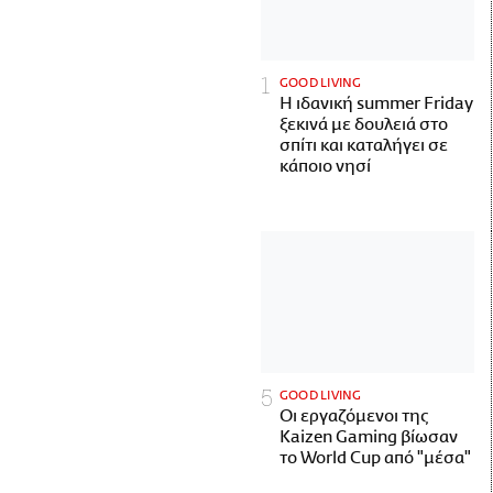
GOOD LIVING
Η ιδανική summer Friday
ξεκινά με δουλειά στο
σπίτι και καταλήγει σε
κάποιο νησί
GOOD LIVING
Οι εργαζόμενοι της
Kaizen Gaming βίωσαν
το World Cup από "μέσα"