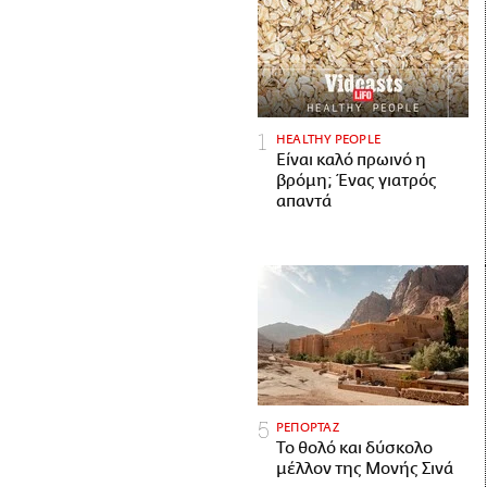
HEALTHY PEOPLE
Είναι καλό πρωινό η
βρόμη; Ένας γιατρός
απαντά
ΡΕΠΟΡΤΑΖ
Το θολό και δύσκολο
μέλλον της Μονής Σινά