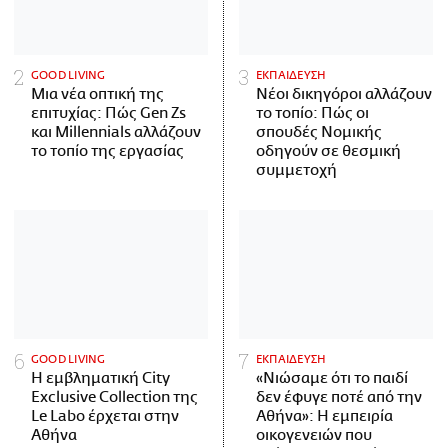
GOOD LIVING
ΕΚΠΑΙΔΕΥΣΗ
Μια νέα οπτική της
Νέοι δικηγόροι αλλάζουν
επιτυχίας: Πώς Gen Zs
το τοπίο: Πώς οι
και Millennials αλλάζουν
σπουδές Νομικής
το τοπίο της εργασίας
οδηγούν σε θεσμική
συμμετοχή
GOOD LIVING
ΕΚΠΑΙΔΕΥΣΗ
Η εμβληματική City
«Νιώσαμε ότι το παιδί
Exclusive Collection της
δεν έφυγε ποτέ από την
Le Labo έρχεται στην
Αθήνα»: Η εμπειρία
Αθήνα
οικογενειών που