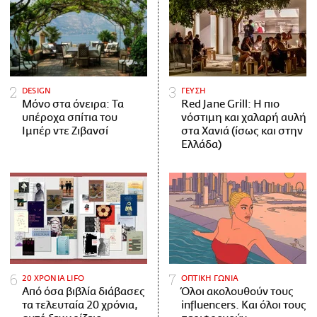
DESIGN
ΓΕΥΣΗ
Μόνο στα όνειρα: Τα
Red Jane Grill: Η πιο
υπέροχα σπίτια του
νόστιμη και χαλαρή αυλή
Ιμπέρ ντε Ζιβανσί
στα Χανιά (ίσως και στην
Ελλάδα)
20 ΧΡΟΝΙΑ LIFO
ΟΠΤΙΚΗ ΓΩΝΙΑ
Από όσα βιβλία διάβασες
Όλοι ακολουθούν τους
τα τελευταία 20 χρόνια,
influencers. Και όλοι τους