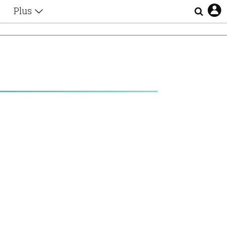
Plus
Θέματα
Συνεντεύξεις
Videos
τα
Αφιερώματα
Ζώδια
Εξομολογήσεις
Blogs
η
Οι Αθηναίοι
Απώλειες
Lgbtqi+
Επιλογές