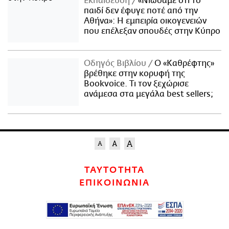
Εκπαίδευση
«Νιώσαμε ότι το
παιδί δεν έφυγε ποτέ από την
Αθήνα»: Η εμπειρία οικογενειών
που επέλεξαν σπουδές στην Κύπρο
Οδηγός Βιβλίου
Ο «Καθρέφτης»
βρέθηκε στην κορυφή της
Bookvoice. Τι τον ξεχώρισε
ανάμεσα στα μεγάλα best sellers;
ΤΑΥΤΟΤΗΤΑ
ΕΠΙΚΟΙΝΩΝΙΑ