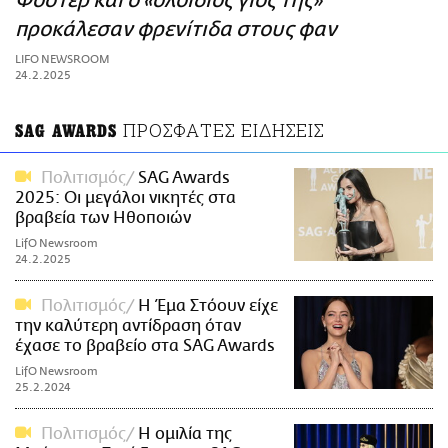
Φόστερ και ο «ολόιδιος γιος της»
ΑΜΠΑ
προκάλεσαν φρενίτιδα στους φαν
PRINT
LIFO NEWSROOM
24.2.2025
ΠΡΟΣΦΑΤΕΣ ΕΙΔΗΣΕΙΣ
SAG AWARDS
Πολιτισμός
SAG Awards
2025: Οι μεγάλοι νικητές στα
βραβεία των Ηθοποιών
LifO Newsroom
24.2.2025
Πολιτισμός
Η Έμα Στόουν είχε
την καλύτερη αντίδραση όταν
έχασε το βραβείο στα SAG Awards
LifO Newsroom
25.2.2024
Πολιτισμός
Η ομιλία της