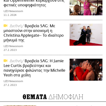
και Oppenheimer κυριαρχούν στις
φετινές υποψηφιότητες
LifO Newsroom
11.1.2024
Διεθνή
Βραβεία SAG: Με
μπαστούνι στην απονομή η
Christina Applegate– Το ιδιαίτερο
μήνυμά της
LifO Newsroom
27.2.2023
Διεθνή
Βραβεία SAG: H Jamie
Lee Curtis βραβεύτηκε και
πανηγύρισε φιλώντας την Michelle
Yeoh στα χείλη
LifO Newsroom
27.2.2023
ΔΗΜΟΦΙΛΗ
ΘΕΜΑΤΑ