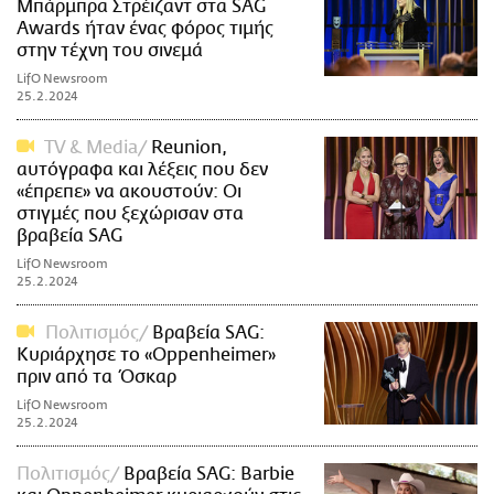
Μπάρμπρα Στρέιζαντ στα SAG
Awards ήταν ένας φόρος τιμής
στην τέχνη του σινεμά
LifO Newsroom
25.2.2024
TV & Media
Reunion,
αυτόγραφα και λέξεις που δεν
«έπρεπε» να ακουστούν: Οι
στιγμές που ξεχώρισαν στα
βραβεία SAG
LifO Newsroom
25.2.2024
Πολιτισμός
Βραβεία SAG:
Κυριάρχησε το «Oppenheimer»
πριν από τα Όσκαρ
LifO Newsroom
25.2.2024
Πολιτισμός
Βραβεία SAG: Barbie