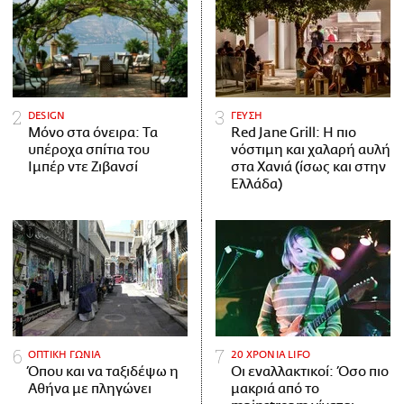
DESIGN
ΓΕΥΣΗ
Μόνο στα όνειρα: Τα
Red Jane Grill: Η πιο
υπέροχα σπίτια του
νόστιμη και χαλαρή αυλή
Ιμπέρ ντε Ζιβανσί
στα Χανιά (ίσως και στην
Ελλάδα)
ΟΠΤΙΚΗ ΓΩΝΙΑ
20 ΧΡΟΝΙΑ LIFO
Όπου και να ταξιδέψω η
Οι εναλλακτικοί: Όσο πιο
Αθήνα με πληγώνει
μακριά από το