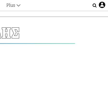
Plus
Θέματα
Συνεντεύξεις
Videos
ΔΗΣ
τα
Αφιερώματα
Ζώδια
Εξομολογήσεις
Blogs
η
Οι Αθηναίοι
Απώλειες
Lgbtqi+
Επιλογές