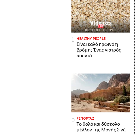
HEALTHY PEOPLE
Είναι καλό πρωινό η
βρόμη; Ένας γιατρός
απαντά
ΡΕΠΟΡΤΑΖ
Το θολό και δύσκολο
μέλλον της Μονής Σινά