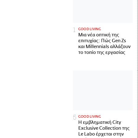
GOOD LIVING
Μια νέα οπτική της
επιτυχίας: Πώς Gen Zs
και Millennials αλλάζουν
το τοπίο της εργασίας
GOOD LIVING
Η εμβληματική City
Exclusive Collection της
Le Labo έρχεται στην