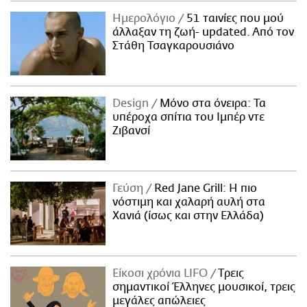
ΑΜΠΑ
Ημερολόγιο
51 ταινίες που μού
PRINT
άλλαξαν τη ζωή- updated. Aπό τον
Στάθη Τσαγκαρουσιάνο
Design
Μόνο στα όνειρα: Τα
υπέροχα σπίτια του Ιμπέρ ντε
Ζιβανσί
Γεύση
Red Jane Grill: Η πιο
νόστιμη και χαλαρή αυλή στα
Χανιά (ίσως και στην Ελλάδα)
Είκοσι χρόνια LIFO
Tρεις
σημαντικοί Έλληνες μουσικοί, τρεις
μεγάλες απώλειες