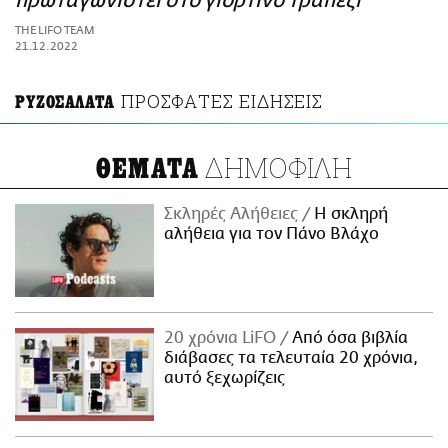
πρωταγωνιστεί στο γιορτινό τραπέζι
ΑΜΠΑ
THE LIFO TEAM
PRINT
21.12.2022
ΠΡΟΣΦΑΤΕΣ ΕΙΔΗΣΕΙΣ
ΡΥΖΟΣΑΛΑΤΑ
ΔΗΜΟΦΙΛΗ
ΘΕΜΑΤΑ
Σκληρές Αλήθειες
H σκληρή
αλήθεια για τον Πάνο Βλάχο
20 χρόνια LiFO
Από όσα βιβλία
διάβασες τα τελευταία 20 χρόνια,
αυτό ξεχωρίζεις