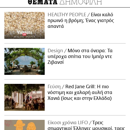
ΔΗΜΟΦΙΛΗ
ΘΕΜΑΤΑ
HEALTHY PEOPLE
Είναι καλό
πρωινό η βρόμη; Ένας γιατρός
απαντά
Design
Μόνο στα όνειρα: Τα
υπέροχα σπίτια του Ιμπέρ ντε
Ζιβανσί
Γεύση
Red Jane Grill: Η πιο
νόστιμη και χαλαρή αυλή στα
Χανιά (ίσως και στην Ελλάδα)
Είκοσι χρόνια LIFO
Tρεις
σημαντικοί Έλληνες μουσικοί, τρεις