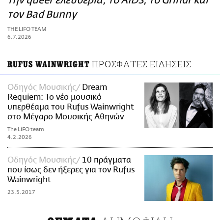
την queer ελευθερία, το AIDS, το Grindr και
ΑΜΠΑ
τον Bad Bunny
PRINT
THE LIFO TEAM
6.7.2026
ΠΡΟΣΦΑΤΕΣ ΕΙΔΗΣΕΙΣ
RUFUS WAINWRIGHT
Οδηγός Μουσικής
Dream
Requiem: Το νέο μουσικό
υπερθέαμα του Rufus Wainwright
στο Μέγαρο Μουσικής Αθηνών
The LiFO team
4.2.2026
Οδηγός Μουσικής
10 πράγματα
που ίσως δεν ήξερες για τον Rufus
Wainwright
23.5.2017