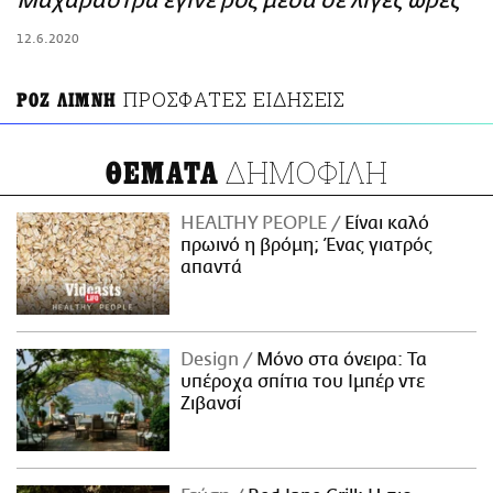
Μαχαράστρα έγινε ροζ μέσα σε λίγες ώρες
ΑΜΠΑ
12.6.2020
PRINT
ΠΡΟΣΦΑΤΕΣ ΕΙΔΗΣΕΙΣ
ΡΟΖ ΛΙΜΝΗ
ΔΗΜΟΦΙΛΗ
ΘΕΜΑΤΑ
HEALTHY PEOPLE
Είναι καλό
πρωινό η βρόμη; Ένας γιατρός
απαντά
Design
Μόνο στα όνειρα: Τα
υπέροχα σπίτια του Ιμπέρ ντε
Ζιβανσί