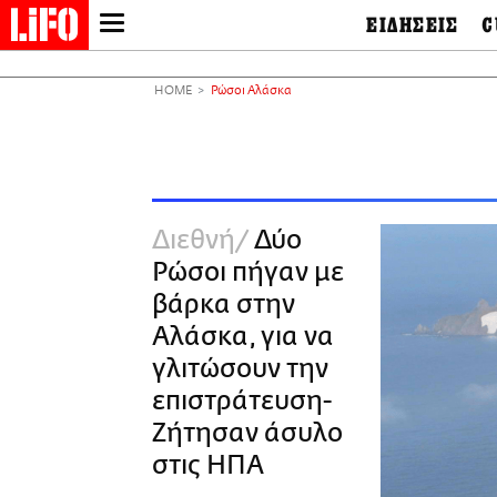
ΕΙΔΗΣΕΙΣ
C
LIFO SHOP
Ελλάδα
Ο
Διεθνή
Μ
NEWSLETTER
HOME
Ρώσοι Αλάσκα
Πολιτική
Θ
ΜΙΚΡΟΠΡΑΓΜΑΤΑ
Οικονομία
Ει
THE GOOD LIFO
Πολιτισμός
Βι
LIFOLAND
Αθλητισμός
Αρ
CITY GUIDE
& 
Περιβάλλον
Διεθνή
Δύο
D
ΑΜΠΑ
TV & Media
Φ
Ρώσοι πήγαν με
PRINT
Tech &
Science
βάρκα στην
European Lifo
Αλάσκα, για να
γλιτώσουν την
επιστράτευση-
Ζήτησαν άσυλο
στις ΗΠΑ