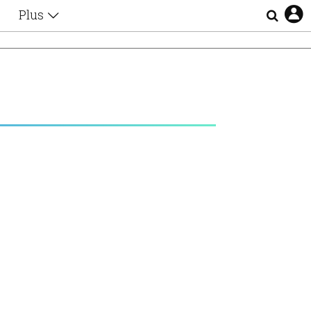
Plus
Θέματα
Συνεντεύξεις
Videos
τα
Αφιερώματα
Ζώδια
Εξομολογήσεις
Blogs
η
Οι Αθηναίοι
Απώλειες
Lgbtqi+
Επιλογές