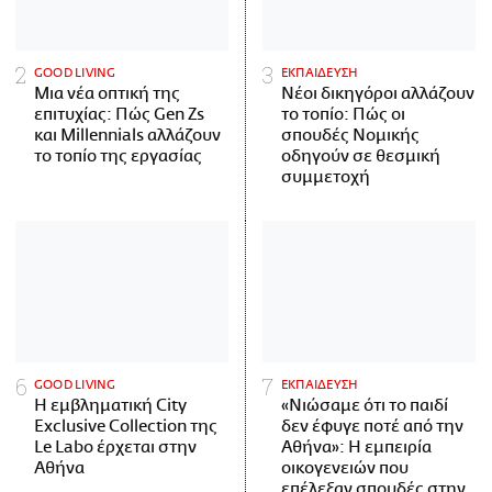
GOOD LIVING
ΕΚΠΑΙΔΕΥΣΗ
Μια νέα οπτική της
Νέοι δικηγόροι αλλάζουν
επιτυχίας: Πώς Gen Zs
το τοπίο: Πώς οι
και Millennials αλλάζουν
σπουδές Νομικής
το τοπίο της εργασίας
οδηγούν σε θεσμική
συμμετοχή
GOOD LIVING
ΕΚΠΑΙΔΕΥΣΗ
Η εμβληματική City
«Νιώσαμε ότι το παιδί
Exclusive Collection της
δεν έφυγε ποτέ από την
Le Labo έρχεται στην
Αθήνα»: Η εμπειρία
Αθήνα
οικογενειών που
επέλεξαν σπουδές στην