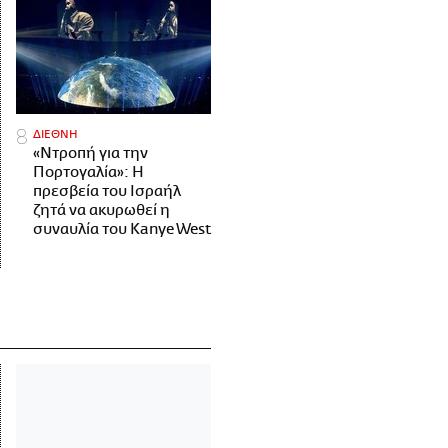
ΔΙΕΘΝΗ
«Ντροπή για την
Πορτογαλία»: Η
πρεσβεία του Ισραήλ
ζητά να ακυρωθεί η
συναυλία του Kanye West