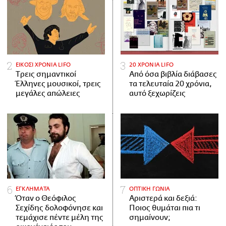
ΕΙΚΟΣΙ ΧΡΟΝΙΑ LIFO
20 ΧΡΟΝΙΑ LIFO
Tρεις σημαντικοί
Από όσα βιβλία διάβασες
Έλληνες μουσικοί, τρεις
τα τελευταία 20 χρόνια,
μεγάλες απώλειες
αυτό ξεχωρίζεις
ΕΓΚΛΗΜΑΤΑ
ΟΠΤΙΚΗ ΓΩΝΙΑ
Όταν ο Θεόφιλος
Αριστερά και δεξιά:
Σεχίδης δολοφόνησε και
Ποιος θυμάται πια τι
τεμάχισε πέντε μέλη της
σημαίνουν;