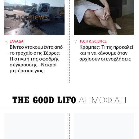
ΕΛΛΑΔΑ
ΤECH & SCIENCE
Βίντεο ντοκουμέντο από
Κράμπες: Τι τις προκαλεί
το τροχαίο στις Σέρρες:
και τι να κάνουμε όταν
Η στιγμή της σφοδρής
αρχίσουν οι ενοχλήσεις
σύγκρουσης - Νεκροί
μητέρα και γιος
ΔΗΜΟΦΙΛΗ
THE GOOD LIFO