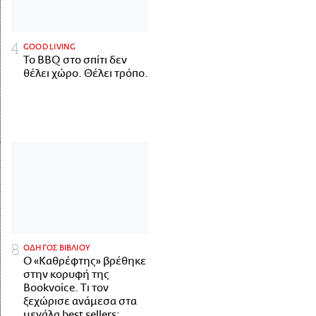
GOOD LIVING
Το BBQ στο σπίτι δεν
θέλει χώρο. Θέλει τρόπο.
ΟΔΗΓΟΣ ΒΙΒΛΙΟΥ
Ο «Καθρέφτης» βρέθηκε
στην κορυφή της
Bookvoice. Τι τον
ξεχώρισε ανάμεσα στα
μεγάλα best sellers;