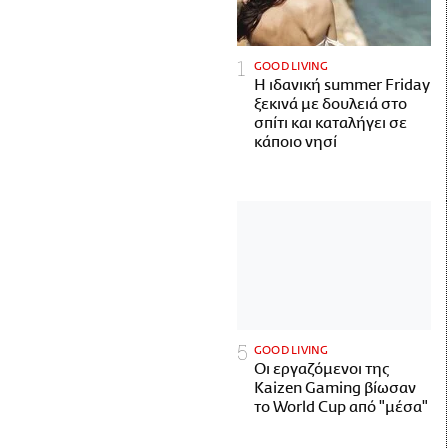
GOOD LIVING
Η ιδανική summer Friday
ξεκινά με δουλειά στο
σπίτι και καταλήγει σε
κάποιο νησί
GOOD LIVING
Οι εργαζόμενοι της
Kaizen Gaming βίωσαν
το World Cup από "μέσα"