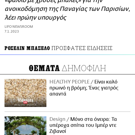
«φαλλό με χρυσές μπάλες» για την
ΑΜΠΑ
ανοικοδόμηση της Παναγίας των Παρισίων,
PRINT
λέει πρώην υπουργός
LIFO NEWSROOM
7.1.2023
ΠΡΟΣΦΑΤΕΣ ΕΙΔΗΣΕΙΣ
ΡΟΣΕΛΙΝ ΜΠΑΣΕΛΟ
ΔΗΜΟΦΙΛΗ
ΘΕΜΑΤΑ
HEALTHY PEOPLE
Είναι καλό
πρωινό η βρόμη; Ένας γιατρός
απαντά
Design
Μόνο στα όνειρα: Τα
υπέροχα σπίτια του Ιμπέρ ντε
Ζιβανσί