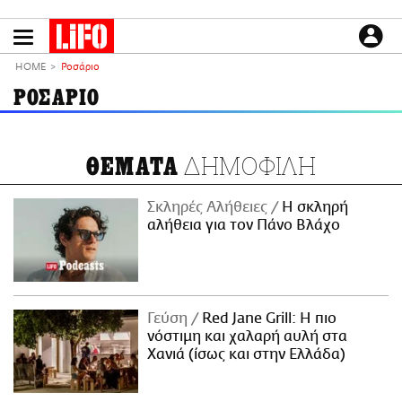
Παράκαμψη
προς
το
ΕΙΔΗΣΕΙΣ
κυρίως
HOME
Ροσάριο
περιεχόμενο
CULTURE
ΡΟΣΑΡΙΟ
ΑΠΟΨΕΙΣ
ΤΡΟΠΟΣ ΖΩΗΣ
ΔΗΜΟΦΙΛΗ
ΘΕΜΑΤΑ
PODCASTS
Plus
Σκληρές Αλήθειες
H σκληρή
αλήθεια για τον Πάνο Βλάχο
LIFO SHOP
NEWSLETTER
Γεύση
Red Jane Grill: Η πιο
ΜΙΚΡΟΠΡΑΓΜΑΤΑ
νόστιμη και χαλαρή αυλή στα
THE GOOD LIFO
Χανιά (ίσως και στην Ελλάδα)
LIFOLAND
CITY GUIDE