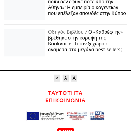
παιδί δεν έφυγε ποτέ από την
Αθήνα»: Η εμπειρία οικογενειών
που επέλεξαν σπουδές στην Κύπρο
Οδηγός Βιβλίου
Ο «Καθρέφτης»
βρέθηκε στην κορυφή της
Bookvoice. Τι τον ξεχώρισε
ανάμεσα στα μεγάλα best sellers;
ΤΑΥΤΟΤΗΤΑ
ΕΠΙΚΟΙΝΩΝΙΑ