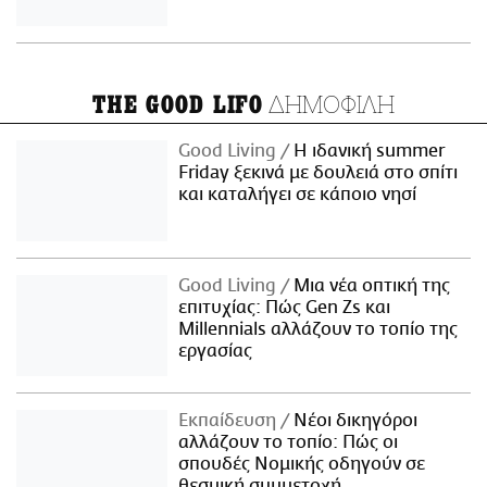
ΔΗΜΟΦΙΛΗ
THE GOOD LIFO
Good Living
Η ιδανική summer
Friday ξεκινά με δουλειά στο σπίτι
και καταλήγει σε κάποιο νησί
Good Living
Μια νέα οπτική της
επιτυχίας: Πώς Gen Zs και
Millennials αλλάζουν το τοπίο της
εργασίας
Εκπαίδευση
Νέοι δικηγόροι
αλλάζουν το τοπίο: Πώς οι
σπουδές Νομικής οδηγούν σε
θεσμική συμμετοχή