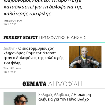
κληρονόμος Ρόμπερτ Νταρστ- Είχε
ΑΜΠΑ
καταδικαστεί για τη δολοφονία της
PRINT
καλύτερής του φίλης
THE LIFO TEAM
10.1.2022
ΠΡΟΣΦΑΤΕΣ ΕΙΔΗΣΕΙΣ
ΡΟΜΠΕΡΤ ΝΤΑΡΣΤ
Διεθνή
Ο εκατομμυριούχος
κληρονόμος Ρόμπερτ Νταρστ
ήταν ο δολοφόνος της καλύτερής
του φίλης
The LiFO team
18.9.2021
ΔΗΜΟΦΙΛΗ
ΘΕΜΑΤΑ
Σκληρές Αλήθειες
H σκληρή
αλήθεια για τον Πάνο Βλάχο