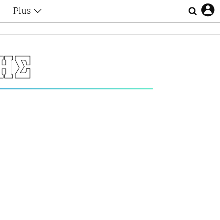
Plus
Θέματα
Συνεντεύξεις
Videos
ΗΣ
τα
Αφιερώματα
Ζώδια
Εξομολογήσεις
Blogs
η
Οι Αθηναίοι
Απώλειες
Lgbtqi+
Επιλογές