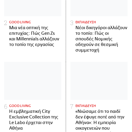
GOOD LIVING
ΕΚΠΑΙΔΕΥΣΗ
Μια νέα οπτική της
Νέοι δικηγόροι αλλάζουν
επιτυχίας: Πώς Gen Zs
το τοπίο: Πώς οι
και Millennials αλλάζουν
σπουδές Νομικής
το τοπίο της εργασίας
οδηγούν σε θεσμική
συμμετοχή
GOOD LIVING
ΕΚΠΑΙΔΕΥΣΗ
Η εμβληματική City
«Νιώσαμε ότι το παιδί
Exclusive Collection της
δεν έφυγε ποτέ από την
Le Labo έρχεται στην
Αθήνα»: Η εμπειρία
Αθήνα
οικογενειών που