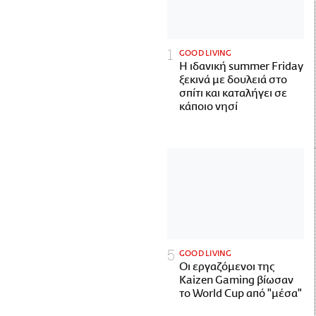
GOOD LIVING
Η ιδανική summer Friday
ξεκινά με δουλειά στο
σπίτι και καταλήγει σε
κάποιο νησί
GOOD LIVING
Οι εργαζόμενοι της
Kaizen Gaming βίωσαν
το World Cup από "μέσα"