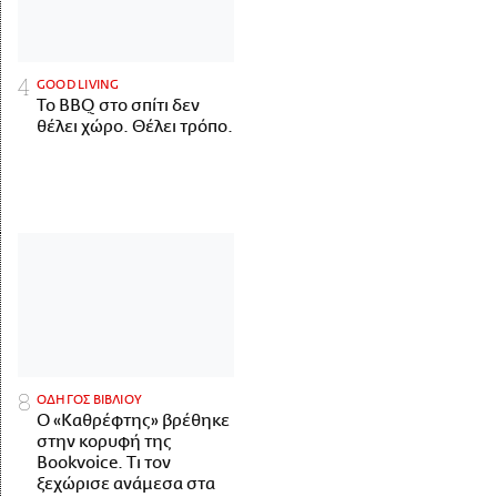
GOOD LIVING
Το BBQ στο σπίτι δεν
θέλει χώρο. Θέλει τρόπο.
ΟΔΗΓΟΣ ΒΙΒΛΙΟΥ
Ο «Καθρέφτης» βρέθηκε
στην κορυφή της
Bookvoice. Τι τον
ξεχώρισε ανάμεσα στα