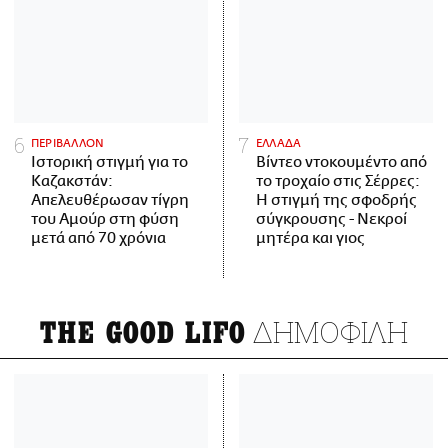
ΠΕΡΙΒΑΛΛΟΝ
ΕΛΛΑΔΑ
Ιστορική στιγμή για το
Βίντεο ντοκουμέντο από
Καζακστάν:
το τροχαίο στις Σέρρες:
Απελευθέρωσαν τίγρη
Η στιγμή της σφοδρής
του Αμούρ στη φύση
σύγκρουσης - Νεκροί
μετά από 70 χρόνια
μητέρα και γιος
ΔΗΜΟΦΙΛΗ
THE GOOD LIFO