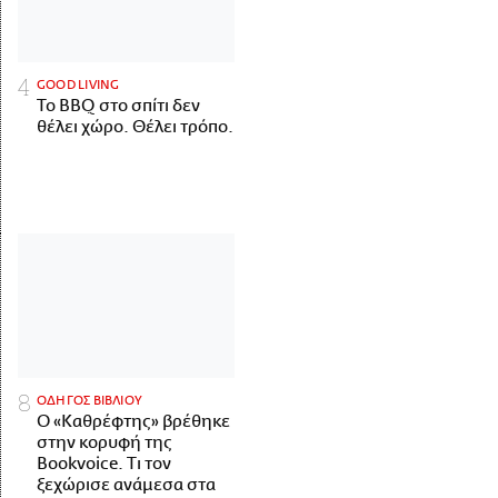
GOOD LIVING
Το BBQ στο σπίτι δεν
θέλει χώρο. Θέλει τρόπο.
ΟΔΗΓΟΣ ΒΙΒΛΙΟΥ
Ο «Καθρέφτης» βρέθηκε
στην κορυφή της
Bookvoice. Τι τον
ξεχώρισε ανάμεσα στα