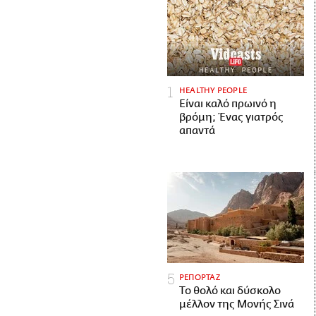
HEALTHY PEOPLE
Είναι καλό πρωινό η
βρόμη; Ένας γιατρός
απαντά
ΡΕΠΟΡΤΑΖ
Το θολό και δύσκολο
μέλλον της Μονής Σινά