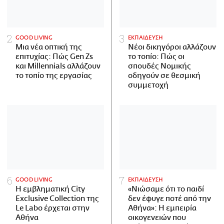
GOOD LIVING
ΕΚΠΑΙΔΕΥΣΗ
Μια νέα οπτική της
Νέοι δικηγόροι αλλάζουν
επιτυχίας: Πώς Gen Zs
το τοπίο: Πώς οι
και Millennials αλλάζουν
σπουδές Νομικής
το τοπίο της εργασίας
οδηγούν σε θεσμική
συμμετοχή
GOOD LIVING
ΕΚΠΑΙΔΕΥΣΗ
Η εμβληματική City
«Νιώσαμε ότι το παιδί
Exclusive Collection της
δεν έφυγε ποτέ από την
Le Labo έρχεται στην
Αθήνα»: Η εμπειρία
Αθήνα
οικογενειών που