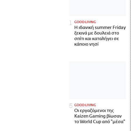
GOOD LIVING
Η ιδανική summer Friday
ξεκινά με δουλειά στο
σπίτι και καταλήγει σε
κάποιο νησί
GOOD LIVING
Οι εργαζόμενοι της
Kaizen Gaming βίωσαν
το World Cup από "μέσα"