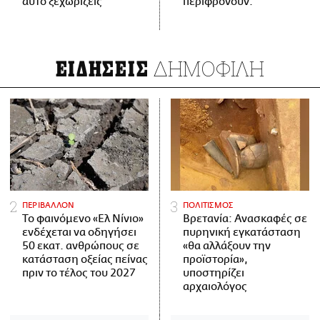
αυτό ξεχωρίζεις
περιφρονούν.
ΔΗΜΟΦΙΛΗ
ΕΙΔΗΣΕΙΣ
ΠΕΡΙΒΑΛΛΟΝ
ΠΟΛΙΤΙΣΜΟΣ
Το φαινόμενο «Ελ Νίνιο»
Βρετανία: Ανασκαφές σε
ενδέχεται να οδηγήσει
πυρηνική εγκατάσταση
50 εκατ. ανθρώπους σε
«θα αλλάξουν την
κατάσταση οξείας πείνας
προϊστορία»,
πριν το τέλος του 2027
υποστηρίζει
αρχαιολόγος