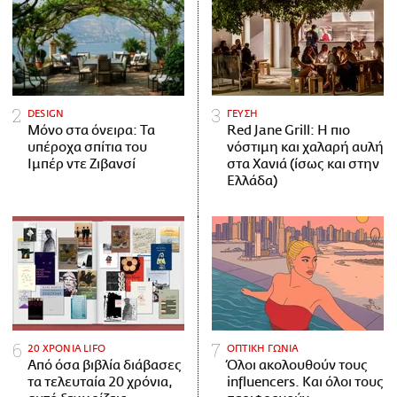
DESIGN
ΓΕΥΣΗ
Μόνο στα όνειρα: Τα
Red Jane Grill: Η πιο
υπέροχα σπίτια του
νόστιμη και χαλαρή αυλή
Ιμπέρ ντε Ζιβανσί
στα Χανιά (ίσως και στην
Ελλάδα)
20 ΧΡΟΝΙΑ LIFO
ΟΠΤΙΚΗ ΓΩΝΙΑ
Από όσα βιβλία διάβασες
Όλοι ακολουθούν τους
τα τελευταία 20 χρόνια,
influencers. Και όλοι τους