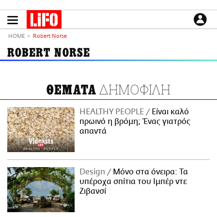
Παράκαμψη
προς
το
ΕΙΔΗΣΕΙΣ
κυρίως
HOME
Robert Norse
περιεχόμενο
CULTURE
ROBERT NORSE
ΑΠΟΨΕΙΣ
ΤΡΟΠΟΣ ΖΩΗΣ
ΔΗΜΟΦΙΛΗ
ΘΕΜΑΤΑ
PODCASTS
Plus
HEALTHY PEOPLE
Είναι καλό
πρωινό η βρόμη; Ένας γιατρός
απαντά
LIFO SHOP
NEWSLETTER
Design
Μόνο στα όνειρα: Τα
ΜΙΚΡΟΠΡΑΓΜΑΤΑ
υπέροχα σπίτια του Ιμπέρ ντε
THE GOOD LIFO
Ζιβανσί
LIFOLAND
CITY GUIDE