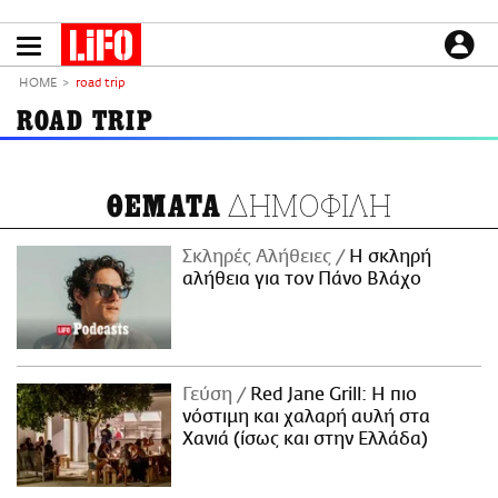
Παράκαμψη
προς
το
ΕΙΔΗΣΕΙΣ
κυρίως
HOME
road trip
περιεχόμενο
CULTURE
ROAD TRIP
ΑΠΟΨΕΙΣ
ΤΡΟΠΟΣ ΖΩΗΣ
ΔΗΜΟΦΙΛΗ
ΘΕΜΑΤΑ
PODCASTS
Plus
Σκληρές Αλήθειες
H σκληρή
αλήθεια για τον Πάνο Βλάχο
LIFO SHOP
NEWSLETTER
Γεύση
Red Jane Grill: Η πιο
ΜΙΚΡΟΠΡΑΓΜΑΤΑ
νόστιμη και χαλαρή αυλή στα
THE GOOD LIFO
Χανιά (ίσως και στην Ελλάδα)
LIFOLAND
CITY GUIDE