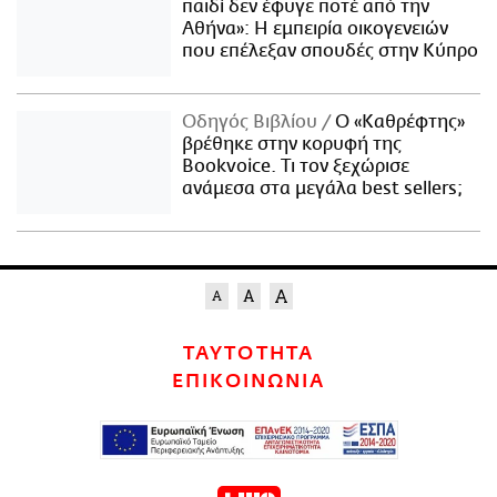
παιδί δεν έφυγε ποτέ από την
Αθήνα»: Η εμπειρία οικογενειών
που επέλεξαν σπουδές στην Κύπρο
Οδηγός Βιβλίου
Ο «Καθρέφτης»
βρέθηκε στην κορυφή της
Bookvoice. Τι τον ξεχώρισε
ανάμεσα στα μεγάλα best sellers;
ΤΑΥΤΟΤΗΤΑ
ΕΠΙΚΟΙΝΩΝΙΑ