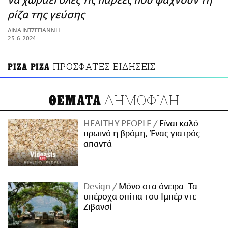
να χωράει όλες τις παρέες που ψάχνουν τη
ΑΜΠΑ
ρίζα της γεύσης
PRINT
ΛΙΝΑ ΙΝΤΖΕΓΙΑΝΝΗ
25.6.2024
ΠΡΟΣΦΑΤΕΣ ΕΙΔΗΣΕΙΣ
ΡΙΖΑ ΡΙΖΑ
ΔΗΜΟΦΙΛΗ
ΘΕΜΑΤΑ
HEALTHY PEOPLE
Είναι καλό
πρωινό η βρόμη; Ένας γιατρός
απαντά
Design
Μόνο στα όνειρα: Τα
υπέροχα σπίτια του Ιμπέρ ντε
Ζιβανσί