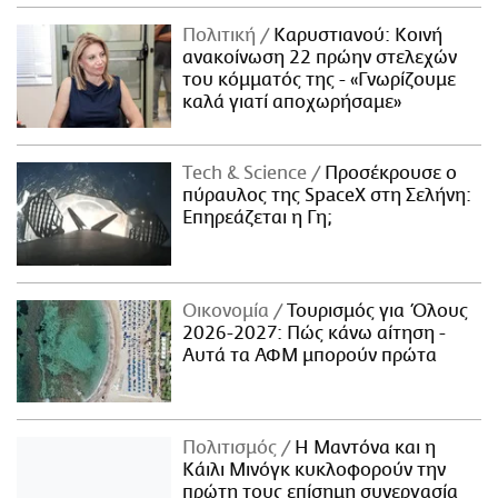
Πολιτική
Καρυστιανού: Κοινή
ανακοίνωση 22 πρώην στελεχών
του κόμματός της - «Γνωρίζουμε
καλά γιατί αποχωρήσαμε»
Τech & Science
Προσέκρουσε ο
πύραυλος της SpaceX στη Σελήνη:
Επηρεάζεται η Γη;
Οικονομία
Τουρισμός για Όλους
2026-2027: Πώς κάνω αίτηση -
Αυτά τα ΑΦΜ μπορούν πρώτα
Πολιτισμός
Η Μαντόνα και η
Κάιλι Μινόγκ κυκλοφορούν την
πρώτη τους επίσημη συνεργασία