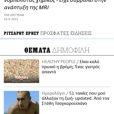
νομπελίστας χημικός - Είχε συμβάλει στην
ΑΜΠΑ
ανάπτυξη της MRI
PRINT
THE LIFO TEAM
10.6.2021
ΠΡΟΣΦΑΤΕΣ ΕΙΔΗΣΕΙΣ
ΡΙΤΣΑΡΝΤ ΕΡΝΣΤ
ΔΗΜΟΦΙΛΗ
ΘΕΜΑΤΑ
HEALTHY PEOPLE
Είναι καλό
πρωινό η βρόμη; Ένας γιατρός
απαντά
Ημερολόγιο
51 ταινίες που μού
άλλαξαν τη ζωή- updated. Aπό τον
Στάθη Τσαγκαρουσιάνο