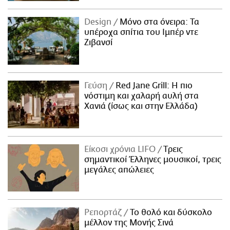
Design
Μόνο στα όνειρα: Τα
υπέροχα σπίτια του Ιμπέρ ντε
Ζιβανσί
Γεύση
Red Jane Grill: Η πιο
νόστιμη και χαλαρή αυλή στα
Χανιά (ίσως και στην Ελλάδα)
Είκοσι χρόνια LIFO
Tρεις
σημαντικοί Έλληνες μουσικοί, τρεις
μεγάλες απώλειες
Ρεπορτάζ
Το θολό και δύσκολο
μέλλον της Μονής Σινά