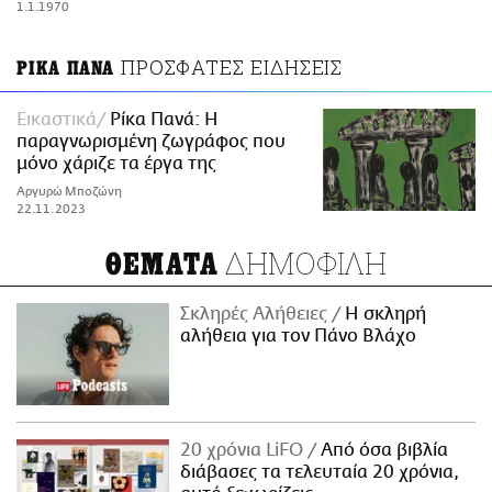
1.1.1970
ΑΜΠΑ
PRINT
ΠΡΟΣΦΑΤΕΣ ΕΙΔΗΣΕΙΣ
ΡΙΚΑ ΠΑΝΑ
Εικαστικά
Ρίκα Πανά: Η
παραγνωρισμένη ζωγράφος που
μόνο χάριζε τα έργα της
Αργυρώ Μποζώνη
22.11.2023
ΔΗΜΟΦΙΛΗ
ΘΕΜΑΤΑ
Σκληρές Αλήθειες
H σκληρή
αλήθεια για τον Πάνο Βλάχο
20 χρόνια LiFO
Από όσα βιβλία
διάβασες τα τελευταία 20 χρόνια,