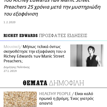
του Richey Edwards των Manic Street
ΑΜΠΑ
Preachers 25 χρόνια μετά την μυστηριώδη
PRINT
του εξαφάνιση
1.2.2020
ΠΡΟΣΦΑΤΕΣ ΕΙΔΗΣΕΙΣ
RICHEY EDWARDS
Μουσική
Μήπως τελικά όντως
σκηνοθέτησε την εξαφάνιση του ο
Richey Edwards των Manic Street
Preachers;
Δημήτρης Πολιτάκης
27.1.2019
ΔΗΜΟΦΙΛΗ
ΘΕΜΑΤΑ
HEALTHY PEOPLE
Είναι καλό
πρωινό η βρόμη; Ένας γιατρός
απαντά