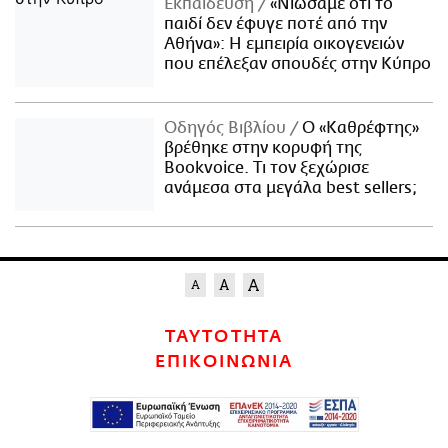
Εκπαίδευση
«Νιώσαμε ότι το
παιδί δεν έφυγε ποτέ από την
Αθήνα»: Η εμπειρία οικογενειών
που επέλεξαν σπουδές στην Κύπρο
Οδηγός Βιβλίου
Ο «Καθρέφτης»
βρέθηκε στην κορυφή της
Bookvoice. Τι τον ξεχώρισε
ανάμεσα στα μεγάλα best sellers;
ΤΑΥΤΟΤΗΤΑ
ΕΠΙΚΟΙΝΩΝΙΑ