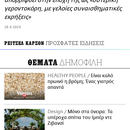
απορριφθεί στην εποχή της ως «υστερική
ΑΜΠΑ
γεροντοκόρη, με γελοίες συναισθηματικές
PRINT
εκρήξεις»
28.9.2019
ΠΡΟΣΦΑΤΕΣ ΕΙΔΗΣΕΙΣ
ΡΕΙΤΣΕΛ ΚΑΡΣΟΝ
ΔΗΜΟΦΙΛΗ
ΘΕΜΑΤΑ
HEALTHY PEOPLE
Είναι καλό
πρωινό η βρόμη; Ένας γιατρός
απαντά
Design
Μόνο στα όνειρα: Τα
υπέροχα σπίτια του Ιμπέρ ντε
Ζιβανσί