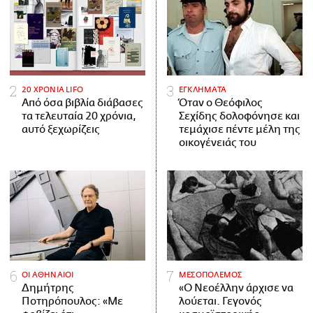
20 ΧΡΟΝΙΑ LIFO
ΕΓΚΛΗΜΑΤΑ
Από όσα βιβλία διάβασες
Όταν ο Θεόφιλος
τα τελευταία 20 χρόνια,
Σεχίδης δολοφόνησε και
αυτό ξεχωρίζεις
τεμάχισε πέντε μέλη της
οικογένειάς του
ΟΙ ΑΘΗΝΑΙΟΙ
ΜΕΣΟΠΟΛΕΜΟΣ
Δημήτρης
«Ο Νεοέλλην άρχισε να
Ποτηρόπουλος: «Με
λούεται. Γεγονός