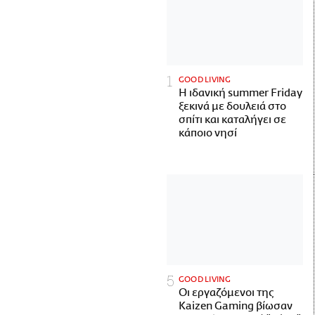
GOOD LIVING
Η ιδανική summer Friday
ξεκινά με δουλειά στο
σπίτι και καταλήγει σε
κάποιο νησί
GOOD LIVING
Οι εργαζόμενοι της
Kaizen Gaming βίωσαν