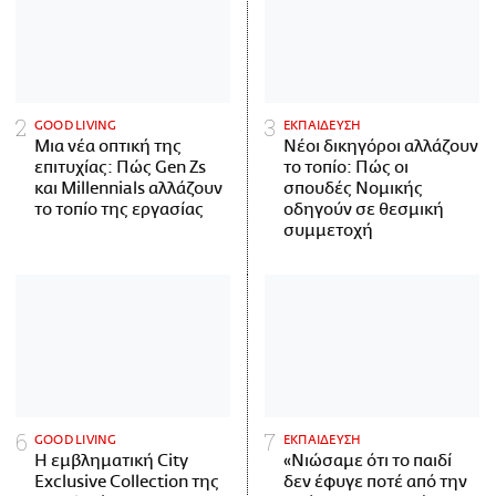
GOOD LIVING
ΕΚΠΑΙΔΕΥΣΗ
Μια νέα οπτική της
Νέοι δικηγόροι αλλάζουν
επιτυχίας: Πώς Gen Zs
το τοπίο: Πώς οι
και Millennials αλλάζουν
σπουδές Νομικής
το τοπίο της εργασίας
οδηγούν σε θεσμική
συμμετοχή
GOOD LIVING
ΕΚΠΑΙΔΕΥΣΗ
Η εμβληματική City
«Νιώσαμε ότι το παιδί
Exclusive Collection της
δεν έφυγε ποτέ από την