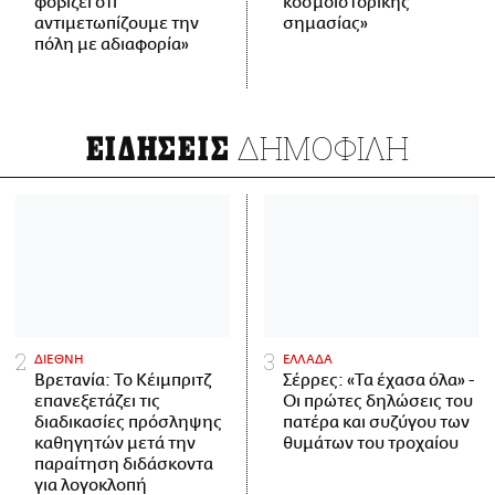
φοβίζει ότι
κοσμοϊστορικής
αντιμετωπίζουμε την
σημασίας»
πόλη με αδιαφορία»
ΔΗΜΟΦΙΛΗ
ΕΙΔΗΣΕΙΣ
ΔΙΕΘΝΗ
ΕΛΛΑΔΑ
Βρετανία: Το Κέιμπριτζ
Σέρρες: «Τα έχασα όλα» -
επανεξετάζει τις
Οι πρώτες δηλώσεις του
διαδικασίες πρόσληψης
πατέρα και συζύγου των
καθηγητών μετά την
θυμάτων του τροχαίου
παραίτηση διδάσκοντα
για λογοκλοπή