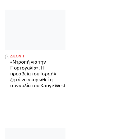
ΔΙΕΘΝΗ
«Ντροπή για την
Πορτογαλία»: Η
πρεσβεία του Ισραήλ
ζητά να ακυρωθεί η
συναυλία του Kanye West