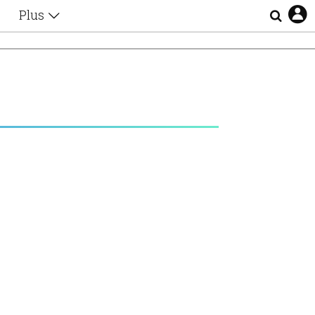
Plus
Θέματα
Συνεντεύξεις
Videos
τα
Αφιερώματα
Ζώδια
Εξομολογήσεις
Blogs
η
Οι Αθηναίοι
Απώλειες
Lgbtqi+
Επιλογές