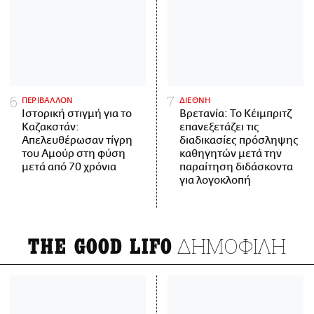
ΠΕΡΙΒΑΛΛΟΝ
ΔΙΕΘΝΗ
Ιστορική στιγμή για το
Βρετανία: Το Κέιμπριτζ
Καζακστάν:
επανεξετάζει τις
Απελευθέρωσαν τίγρη
διαδικασίες πρόσληψης
του Αμούρ στη φύση
καθηγητών μετά την
μετά από 70 χρόνια
παραίτηση διδάσκοντα
για λογοκλοπή
ΔΗΜΟΦΙΛΗ
THE GOOD LIFO