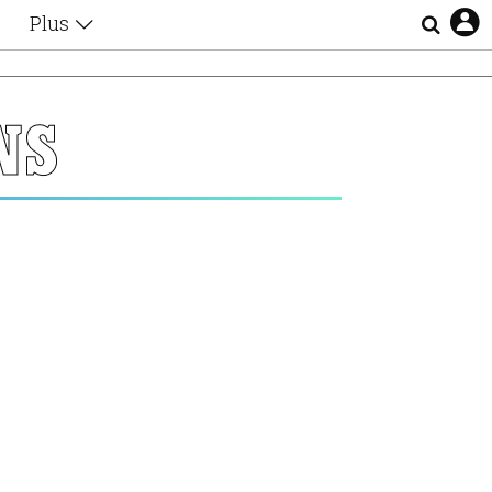
Plus
Θέματα
Συνεντεύξεις
Videos
NS
τα
Αφιερώματα
Ζώδια
Εξομολογήσεις
Blogs
η
Οι Αθηναίοι
Απώλειες
Lgbtqi+
Επιλογές