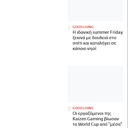
GOOD LIVING
Η ιδανική summer Friday
ξεκινά με δουλειά στο
σπίτι και καταλήγει σε
κάποιο νησί
GOOD LIVING
Οι εργαζόμενοι της
Kaizen Gaming βίωσαν
το World Cup από "μέσα"