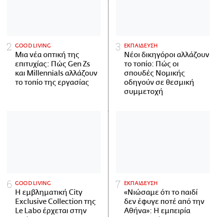
GOOD LIVING
ΕΚΠΑΙΔΕΥΣΗ
Μια νέα οπτική της
Νέοι δικηγόροι αλλάζουν
επιτυχίας: Πώς Gen Zs
το τοπίο: Πώς οι
και Millennials αλλάζουν
σπουδές Νομικής
το τοπίο της εργασίας
οδηγούν σε θεσμική
συμμετοχή
GOOD LIVING
ΕΚΠΑΙΔΕΥΣΗ
Η εμβληματική City
«Νιώσαμε ότι το παιδί
Exclusive Collection της
δεν έφυγε ποτέ από την
Le Labo έρχεται στην
Αθήνα»: Η εμπειρία