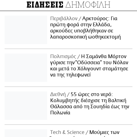
ΔΗΜΟΦΙΛΗ
ΕΙΔΗΣΕΙΣ
Περιβάλλον
Αρκτούρος: Για
πρώτη φορά στην Ελλάδα,
αρκούδες υποβλήθηκαν σε
λαπαροσκοπική ωοθηκεκτομή
Πολιτισμός
Η Σαμάνθα Μόρτον
γύρισε την “Οδύσσεια” του Νόλαν
και μετά το Χόλιγουντ σταμάτησε
να της τηλεφωνεί
Διεθνή
55 ώρες στο νερό:
Κολυμβητής διέσχισε τη Βαλτική
Θάλασσα από τη Σουηδία έως την
Πολωνία
Τech & Science
Μούμιες των