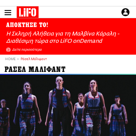
Παράκαμψη
προς
το
ΕΙΔΗΣΕΙΣ
κυρίως
ΑΠΟΚΤΗΣΕ ΤΟ!
περιεχόμενο
CULTURE
Η Σκληρή Αλήθεια για τη Μαλβίνα Κάραλη -
ΑΠΟΨΕΙΣ
Διαθέσιμη τώρα στo LiFO onDemand
ΤΡΟΠΟΣ ΖΩΗΣ
Δείτε περισσότερα
PODCASTS
HOME
Ράσελ Μάλιφαντ
Plus
ΡΑΣΕΛ ΜΑΛΙΦΑΝΤ
LIFO SHOP
NEWSLETTER
ΜΙΚΡΟΠΡΑΓΜΑΤΑ
THE GOOD LIFO
LIFOLAND
CITY GUIDE