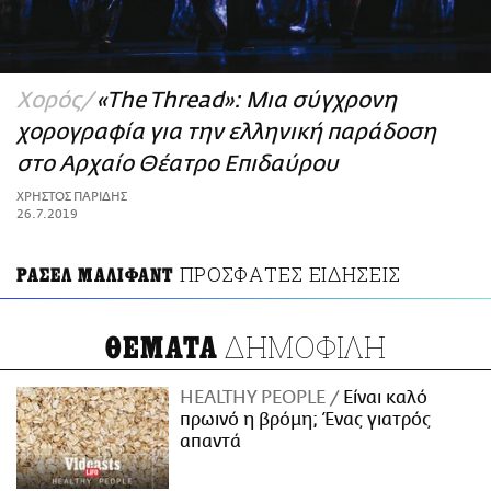
ΑΜΠΑ
PRINT
Χορός
«The Thread»: Μια σύγχρονη
χορογραφία για την ελληνική παράδοση
στο Αρχαίο Θέατρο Επιδαύρου
ΧΡΗΣΤΟΣ ΠΑΡΙΔΗΣ
26.7.2019
ΠΡΟΣΦΑΤΕΣ ΕΙΔΗΣΕΙΣ
ΡΑΣΕΛ ΜΑΛΙΦΑΝΤ
ΔΗΜΟΦΙΛΗ
ΘΕΜΑΤΑ
HEALTHY PEOPLE
Είναι καλό
πρωινό η βρόμη; Ένας γιατρός
απαντά