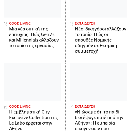
GOOD LIVING
ΕΚΠΑΙΔΕΥΣΗ
Μια νέα οπτική της
Νέοι δικηγόροι αλλάζουν
επιτυχίας: Πώς Gen Zs
το τοπίο: Πώς οι
και Millennials αλλάζουν
σπουδές Νομικής
το τοπίο της εργασίας
οδηγούν σε θεσμική
συμμετοχή
GOOD LIVING
ΕΚΠΑΙΔΕΥΣΗ
Η εμβληματική City
«Νιώσαμε ότι το παιδί
Exclusive Collection της
δεν έφυγε ποτέ από την
Le Labo έρχεται στην
Αθήνα»: Η εμπειρία
Αθήνα
οικογενειών που