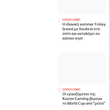
GOOD LIVING
Η ιδανική summer Friday
ξεκινά με δουλειά στο
σπίτι και καταλήγει σε
κάποιο νησί
GOOD LIVING
Οι εργαζόμενοι της
Kaizen Gaming βίωσαν
το World Cup από "μέσα"