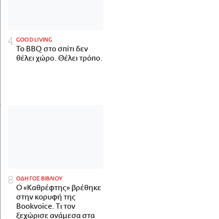
GOOD LIVING
Το BBQ στο σπίτι δεν
θέλει χώρο. Θέλει τρόπο.
ΟΔΗΓΟΣ ΒΙΒΛΙΟΥ
Ο «Καθρέφτης» βρέθηκε
στην κορυφή της
Bookvoice. Τι τον
ξεχώρισε ανάμεσα στα