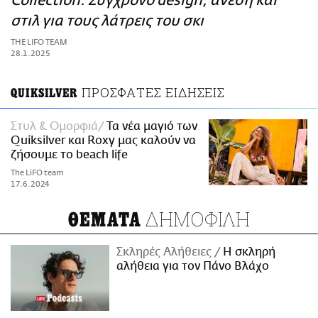
Collection: Σύγχρονο design, άνεση και
ΑΜΠΑ
στιλ για τους λάτρεις του σκι
PRINT
THE LIFO TEAM
28.1.2025
ΠΡΟΣΦΑΤΕΣ ΕΙΔΗΣΕΙΣ
QUIKSILVER
Στυλ & Ομορφιά
Τα νέα μαγιό των
Quiksilver και Roxy μας καλούν να
ζήσουμε το beach life
The LiFO team
17.6.2024
ΔΗΜΟΦΙΛΗ
ΘΕΜΑΤΑ
Σκληρές Αλήθειες
H σκληρή
αλήθεια για τον Πάνο Βλάχο