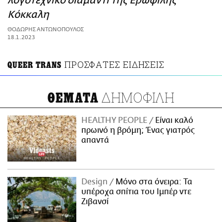
λογοτεχνικό διαμάντι της Ερωφίλης
ΑΜΠΑ
Κόκκαλη
PRINT
ΘΟΔΩΡΗΣ ΑΝΤΩΝΟΠΟΥΛΟΣ
18.1.2023
ΠΡΟΣΦΑΤΕΣ ΕΙΔΗΣΕΙΣ
QUEER TRANS
ΔΗΜΟΦΙΛΗ
ΘΕΜΑΤΑ
HEALTHY PEOPLE
Είναι καλό
πρωινό η βρόμη; Ένας γιατρός
απαντά
Design
Μόνο στα όνειρα: Τα
υπέροχα σπίτια του Ιμπέρ ντε
Ζιβανσί