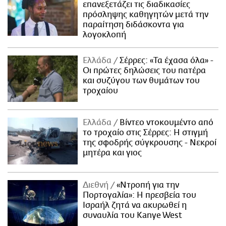
επανεξετάζει τις διαδικασίες
πρόσληψης καθηγητών μετά την
παραίτηση διδάσκοντα για
λογοκλοπή
Ελλάδα
Σέρρες: «Τα έχασα όλα» -
Οι πρώτες δηλώσεις του πατέρα
και συζύγου των θυμάτων του
τροχαίου
Ελλάδα
Βίντεο ντοκουμέντο από
το τροχαίο στις Σέρρες: Η στιγμή
της σφοδρής σύγκρουσης - Νεκροί
μητέρα και γιος
Διεθνή
«Ντροπή για την
Πορτογαλία»: Η πρεσβεία του
Ισραήλ ζητά να ακυρωθεί η
συναυλία του Kanye West