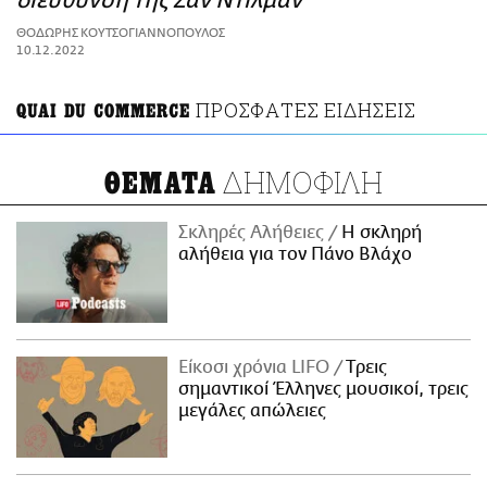
διεύθυνση της Ζαν Ντιλμάν
ΑΜΠΑ
ΘΟΔΩΡΗΣ ΚΟΥΤΣΟΓΙΑΝΝΟΠΟΥΛΟΣ
PRINT
10.12.2022
ΠΡΟΣΦΑΤΕΣ ΕΙΔΗΣΕΙΣ
QUAI DU COMMERCE
ΔΗΜΟΦΙΛΗ
ΘΕΜΑΤΑ
Σκληρές Αλήθειες
H σκληρή
αλήθεια για τον Πάνο Βλάχο
Είκοσι χρόνια LIFO
Tρεις
σημαντικοί Έλληνες μουσικοί, τρεις
μεγάλες απώλειες