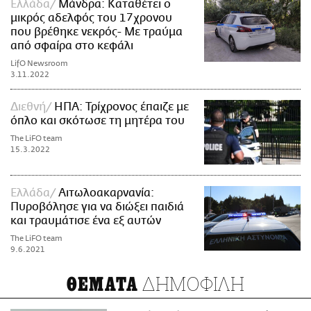
Ελλάδα
Μάνδρα: Καταθέτει ο
μικρός αδελφός του 17χρονου
που βρέθηκε νεκρός- Με τραύμα
από σφαίρα στο κεφάλι
LifO Newsroom
3.11.2022
Διεθνή
ΗΠΑ: Τρίχρονος έπαιζε με
όπλο και σκότωσε τη μητέρα του
The LiFO team
15.3.2022
Ελλάδα
Αιτωλοακαρνανία:
Πυροβόλησε για να διώξει παιδιά
και τραυμάτισε ένα εξ αυτών
The LiFO team
9.6.2021
ΔΗΜΟΦΙΛΗ
ΘΕΜΑΤΑ