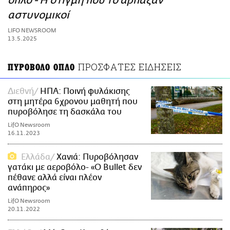
όπλο - Η στιγμή που το άρπαξαν
ΑΜΠΑ
αστυνομικοί
PRINT
LIFO NEWSROOM
13.5.2025
ΠΡΟΣΦΑΤΕΣ ΕΙΔΗΣΕΙΣ
ΠΥΡΟΒΟΛΟ ΟΠΛΟ
Διεθνή
ΗΠΑ: Ποινή φυλάκισης
στη μητέρα 6χρονου μαθητή που
πυροβόλησε τη δασκάλα του
LifO Newsroom
16.11.2023
Ελλάδα
Χανιά: Πυροβόλησαν
γατάκι με αεροβόλο- «Ο Bullet δεν
πέθανε αλλά είναι πλέον
ανάπηρος»
LifO Newsroom
20.11.2022