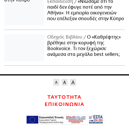
Εκπαίδευση
«Νιώσαμε ότι το
παιδί δεν έφυγε ποτέ από την
Αθήνα»: Η εμπειρία οικογενειών
που επέλεξαν σπουδές στην Κύπρο
Οδηγός Βιβλίου
Ο «Καθρέφτης»
βρέθηκε στην κορυφή της
Bookvoice. Τι τον ξεχώρισε
ανάμεσα στα μεγάλα best sellers;
ΤΑΥΤΟΤΗΤΑ
ΕΠΙΚΟΙΝΩΝΙΑ