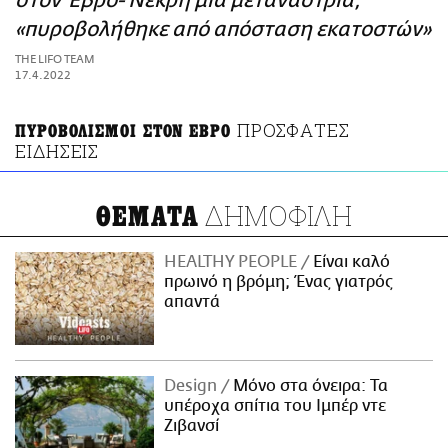
στον Έβρο- Νεκρή μια μετανάστρια,
ΑΜΠΑ
«πυροβολήθηκε από απόσταση εκατοστών»
PRINT
THE LIFO TEAM
17.4.2022
ΠΡΟΣΦΑΤΕΣ
ΠΥΡΟΒΟΛΙΣΜΟΙ ΣΤΟΝ ΕΒΡΟ
ΕΙΔΗΣΕΙΣ
ΔΗΜΟΦΙΛΗ
ΘΕΜΑΤΑ
HEALTHY PEOPLE
Είναι καλό
πρωινό η βρόμη; Ένας γιατρός
απαντά
Design
Μόνο στα όνειρα: Τα
υπέροχα σπίτια του Ιμπέρ ντε
Ζιβανσί