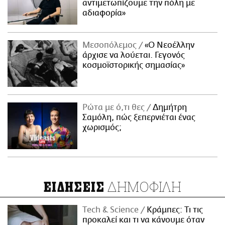
αντιμετωπίζουμε την πόλη με
αδιαφορία»
Μεσοπόλεμος
«Ο Νεοέλλην
άρχισε να λούεται. Γεγονός
κοσμοϊστορικής σημασίας»
Ρώτα με ό,τι θες
Δημήτρη
Σαμόλη, πώς ξεπερνιέται ένας
χωρισμός;
ΔΗΜΟΦΙΛΗ
ΕΙΔΗΣΕΙΣ
Τech & Science
Κράμπες: Τι τις
προκαλεί και τι να κάνουμε όταν