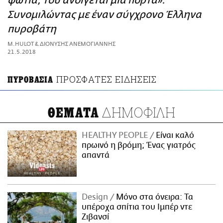
φωτιά, του ανοίγεται μια πόρτα»:
ΑΜΠΑ
Συνομιλώντας με έναν σύγχρονο Έλληνα
PRINT
πυροβάτη
Μ.ΗULOT & ΔΙΟΝΥΣΗΣ ΑΝΕΜΟΓΙΑΝΝΗΣ
21.5.2018
ΠΡΟΣΦΑΤΕΣ ΕΙΔΗΣΕΙΣ
ΠΥΡΟΒΑΣΙΑ
ΔΗΜΟΦΙΛΗ
ΘΕΜΑΤΑ
HEALTHY PEOPLE
Είναι καλό
πρωινό η βρόμη; Ένας γιατρός
απαντά
Design
Μόνο στα όνειρα: Τα
υπέροχα σπίτια του Ιμπέρ ντε
Ζιβανσί