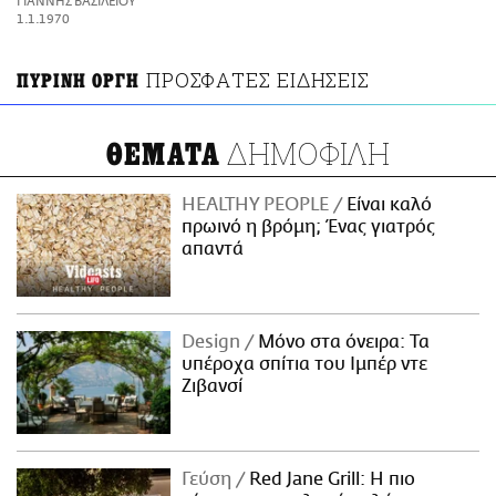
ΓΙΑΝΝΗΣ ΒΑΣΙΛΕΙΟΥ
ΑΜΠΑ
1.1.1970
PRINT
ΠΡΟΣΦΑΤΕΣ ΕΙΔΗΣΕΙΣ
ΠΥΡΙΝΗ ΟΡΓΗ
ΔΗΜΟΦΙΛΗ
ΘΕΜΑΤΑ
HEALTHY PEOPLE
Είναι καλό
πρωινό η βρόμη; Ένας γιατρός
απαντά
Design
Μόνο στα όνειρα: Τα
υπέροχα σπίτια του Ιμπέρ ντε
Ζιβανσί
Γεύση
Red Jane Grill: Η πιο