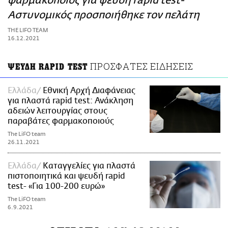
φαρμακοποιός για ψευδή rapid test-
ΑΜΠΑ
Αστυνομικός προσποιήθηκε τον πελάτη
PRINT
THE LIFO TEAM
16.12.2021
ΠΡΟΣΦΑΤΕΣ ΕΙΔΗΣΕΙΣ
ΨΕΥΔΗ RAPID TEST
Ελλάδα
Εθνική Αρχή Διαφάνειας
για πλαστά rapid test: Ανάκληση
αδειών λειτουργίας στους
παραβάτες φαρμακοποιούς
The LiFO team
26.11.2021
Ελλάδα
Καταγγελίες για πλαστά
πιστοποιητικά και ψευδή rapid
test- «Για 100-200 ευρώ»
The LiFO team
6.9.2021