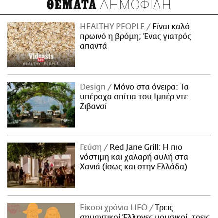
ΔΗΜΟΦΙΛΗ
ΘΕΜΑΤΑ
HEALTHY PEOPLE
Είναι καλό
πρωινό η βρόμη; Ένας γιατρός
απαντά
Design
Μόνο στα όνειρα: Τα
υπέροχα σπίτια του Ιμπέρ ντε
Ζιβανσί
Γεύση
Red Jane Grill: Η πιο
νόστιμη και χαλαρή αυλή στα
Χανιά (ίσως και στην Ελλάδα)
Είκοσι χρόνια LIFO
Tρεις
σημαντικοί Έλληνες μουσικοί, τρεις