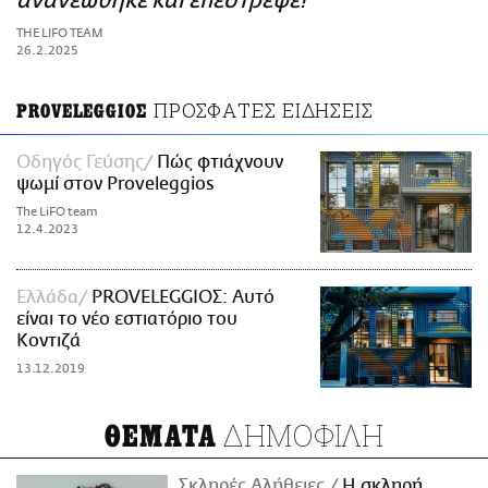
ανανεώθηκε και επέστρεψε!
ΑΜΠΑ
THE LIFO TEAM
PRINT
26.2.2025
ΠΡΟΣΦΑΤΕΣ ΕΙΔΗΣΕΙΣ
PROVELEGGIOΣ
Οδηγός Γεύσης
Πώς φτιάχνουν
ψωμί στον Proveleggios
The LiFO team
12.4.2023
Ελλάδα
PROVELEGGIOΣ: Aυτό
είναι το νέο εστιατόριο του
Κοντιζά
13.12.2019
ΔΗΜΟΦΙΛΗ
ΘΕΜΑΤΑ
Σκληρές Αλήθειες
H σκληρή