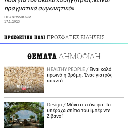
πόδι για τον σκύλο καθηγήτριας:«Είναι
ΑΜΠΑ
πραγματικά συγκινητικό»
PRINT
LIFO NEWSROOM
17.1.2023
ΠΡΟΣΦΑΤΕΣ ΕΙΔΗΣΕΙΣ
ΠΡΟΣΘΕΤΙΚΟ ΠΟΔΙ
ΔΗΜΟΦΙΛΗ
ΘΕΜΑΤΑ
HEALTHY PEOPLE
Είναι καλό
πρωινό η βρόμη; Ένας γιατρός
απαντά
Design
Μόνο στα όνειρα: Τα
υπέροχα σπίτια του Ιμπέρ ντε
Ζιβανσί