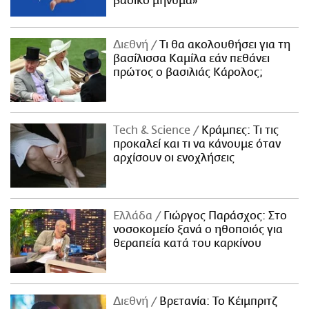
βασικό μήνυμα»
Διεθνή
Τι θα ακολουθήσει για τη
βασίλισσα Καμίλα εάν πεθάνει
πρώτος ο βασιλιάς Κάρολος;
Τech & Science
Κράμπες: Τι τις
προκαλεί και τι να κάνουμε όταν
αρχίσουν οι ενοχλήσεις
Ελλάδα
Γιώργος Παράσχος: Στο
νοσοκομείο ξανά ο ηθοποιός για
θεραπεία κατά του καρκίνου
Διεθνή
Βρετανία: Το Κέιμπριτζ