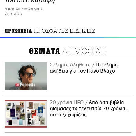
του Κ.Π. Καβάφη
ΑΜΠΑ
ΝΙΚΟΣ ΜΠΑΚΟΥΝΑΚΗΣ
PRINT
21.3.2023
ΠΡΟΣΦΑΤΕΣ ΕΙΔΗΣΕΙΣ
ΠΡΟΣΩΠΕΙΑ
ΔΗΜΟΦΙΛΗ
ΘΕΜΑΤΑ
Σκληρές Αλήθειες
H σκληρή
αλήθεια για τον Πάνο Βλάχο
20 χρόνια LiFO
Από όσα βιβλία
διάβασες τα τελευταία 20 χρόνια,
αυτό ξεχωρίζεις