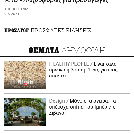
ΑΠΘ - Πληροφορίες για προσαγωγές
ΑΜΠΑ
THE LIFO TEAM
PRINT
9.3.2021
ΠΡΟΣΦΑΤΕΣ ΕΙΔΗΣΕΙΣ
ΠΡΟΣΑΓΩΓ
ΔΗΜΟΦΙΛΗ
ΘΕΜΑΤΑ
HEALTHY PEOPLE
Είναι καλό
πρωινό η βρόμη; Ένας γιατρός
απαντά
Design
Μόνο στα όνειρα: Τα
υπέροχα σπίτια του Ιμπέρ ντε
Ζιβανσί