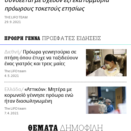
συνδέεται με σχεδόν έξι εκατομμύρια
ΑΜΠΑ
πρόωρους τοκετούς ετησίως
PRINT
THE LIFO TEAM
29.9.2021
ΠΡΟΣΦΑΤΕΣ ΕΙΔΗΣΕΙΣ
ΠΡΟΩΡΗ ΓΕΝΝΑ
Διεθνή
Πρόωρα γεννητούρια σε
πτήση όπου έτυχε να ταξιδεύουν
ένας γιατρός και τρεις μαίες
The LiFO team
4.5.2021
Ελλάδα
«Αττικόν»: Μητέρα με
κορωνοϊό γέννησε πρόωρα ενώ
ήταν διασωληνωμένη
The LiFO team
7.4.2021
ΔΗΜΟΦΙΛΗ
ΘΕΜΑΤΑ