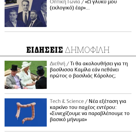
Οπτική Γωνία
«Ω γλυκύ μου
(εκλογικό) έαρ»…
ΔΗΜΟΦΙΛΗ
ΕΙΔΗΣΕΙΣ
Διεθνή
Τι θα ακολουθήσει για τη
βασίλισσα Καμίλα εάν πεθάνει
πρώτος ο βασιλιάς Κάρολος;
Τech & Science
Νέα εξέταση για
καρκίνο του παχέος εντέρου:
«Συνεχίζουμε να παραβλέπουμε το
βασικό μήνυμα»