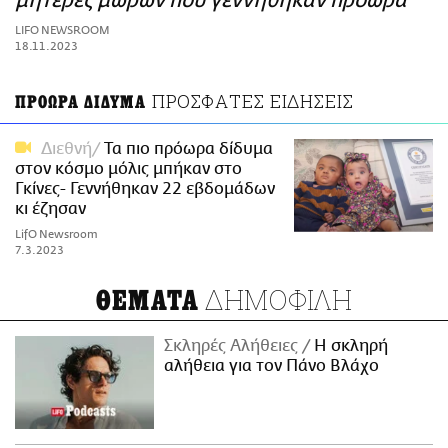
μητέρες μωρών που γεννήθηκαν πρόωρα
ΑΜΠΑ
LIFO NEWSROOM
PRINT
18.11.2023
ΠΡΟΣΦΑΤΕΣ ΕΙΔΗΣΕΙΣ
ΠΡΟΩΡΑ ΔΙΔΥΜΑ
Διεθνή
Τα πιο πρόωρα δίδυμα
στον κόσμο μόλις μπήκαν στο
Γκίνες- Γεννήθηκαν 22 εβδομάδων
κι έζησαν
LifO Newsroom
7.3.2023
ΔΗΜΟΦΙΛΗ
ΘΕΜΑΤΑ
Σκληρές Αλήθειες
H σκληρή
αλήθεια για τον Πάνο Βλάχο