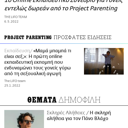
1ο Online Εκπαιδευτικό Συνέδριο για Γονείς
ΑΜΠΑ
εντελώς δωρεάν από το Project Parenting
PRINT
THE LIFO TEAM
6.5.2022
ΠΡΟΣΦΑΤΕΣ ΕΙΔΗΣΕΙΣ
PROJECT PARENTING
Εκπαίδευση
«Μαμά μπαμπά τι
είναι σεξ;»: Η πρώτη online
εκπαιδευτική εκπομπή που
ενδυναμώνει τους γονείς γύρω
από τη σεξουαλική αγωγή
The LiFO team
25.1.2022
ΔΗΜΟΦΙΛΗ
ΘΕΜΑΤΑ
Σκληρές Αλήθειες
H σκληρή
αλήθεια για τον Πάνο Βλάχο